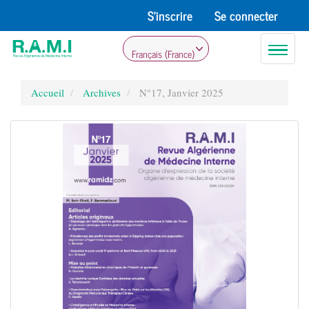
Navigation
S'inscrire
Se connecter
principale
Contenu
Toggle
principal
Français (France)
navigati
Barre
latérale
Accueil
Archives
N°17, Janvier 2025