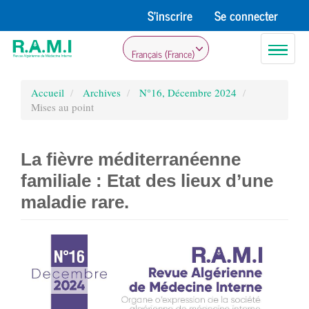
Navigation
S'inscrire
Se connecter
principale
Contenu
Toggle
principal
Français (France)
navigati
Barre
latérale
Accueil
Archives
N°16, Décembre 2024
Mises au point
La fièvre méditerranéenne
familiale : Etat des lieux d’une
maladie rare.
Barre
latérale
de
l'article