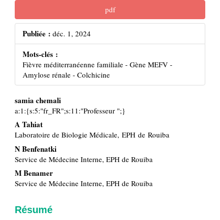
pdf
Publiée :
déc. 1, 2024
Mots-clés :
Fièvre méditerranéenne familiale - Gène MEFV -
Amylose rénale - Colchicine
samia chemali
Contenu
a:1:{s:5:"fr_FR";s:11:"Professeur ";}
principal
A Tahiat
de
Laboratoire de Biologie Médicale, EPH de Rouiba
l'article
N Benfenatki
Service de Médecine Interne, EPH de Rouiba
M Benamer
Service de Médecine Interne, EPH de Rouiba
Résumé