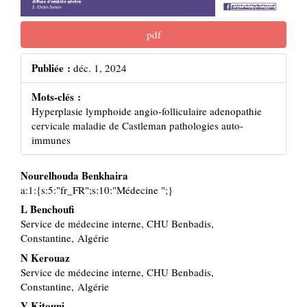
pdf
Publiée :
déc. 1, 2024
Mots-clés :
Hyperplasie lymphoide angio-folliculaire adenopathie
cervicale maladie de Castleman pathologies auto-
immunes
Nourelhouda Benkhaira
Contenu
a:1:{s:5:"fr_FR";s:10:"Médecine ";}
principal
L Benchoufi
de
Service de médecine interne, CHU Benbadis,
l'article
Constantine, Algérie
N Kerouaz
Service de médecine interne, CHU Benbadis,
Constantine, Algérie
Y Kitouni