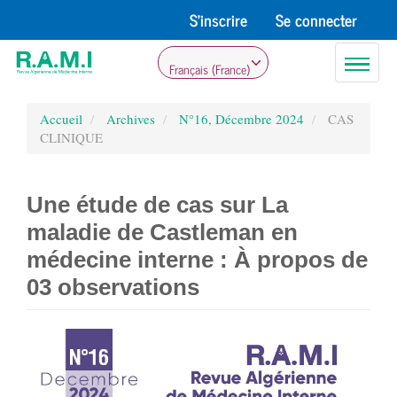
Navigation
S'inscrire
Se connecter
principale
Contenu
Toggle
principal
Français (France)
navigati
Barre
latérale
Accueil
Archives
N°16, Décembre 2024
CAS
CLINIQUE
Une étude de cas sur La
maladie de Castleman en
médecine interne : À propos de
03 observations
Barre
latérale
de