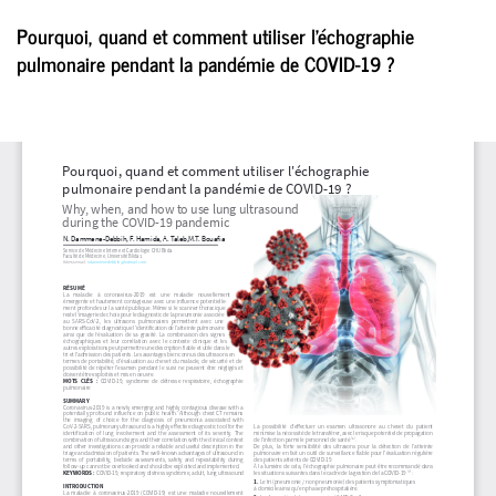
Retourner
Pourquoi, quand et comment utiliser l'échographie
aux
pulmonaire pendant la pandémie de COVID-19 ?
informations
sur
l'article
Té
Té
le
P